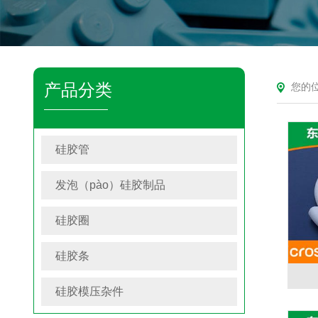
产品分类
您的位
硅胶管
发泡（pào）硅胶制品
硅胶圈
硅胶条
硅胶模压杂件