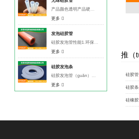
无味硅胶管
产品颜色透明产品硬度50-60度产品规（guī）格13#,14#,15#,16#,17#,18#,19#,24#,25#,35#,36#,73#,82#稳（wěn）定性能（néng）符合食品药品检（jiǎn）测标准（zhǔn），常温放（fàng）置不（bú）变黄、不喷霜，不吐白，不退色（sè），久置水中（zhōng）无水垢，无异味（wèi），耐温-60-200度，耐弱酸碱（不同材料耐酸碱强度不同），抗腐（fǔ）蚀，耐老化，抗（kàng）撕裂性能良好，耐磨，高回（huí）弹性，可高温条（tiáo）件（jiàn）下用环（huán）氧乙烷消毒。适用（yòng）泵头YZ1515/YZ25
更多
发泡硅胶管
硅胶发泡管性能1.环保、绝（jué）缘（yuán）、耐高温、耐压缩、回弹性强；2.表面公差小、直径公差（chà）±0.05mm、发泡密度均匀；3.耐酸碱、抗老化（huà）、无毒、无味、无臭；4.良好的（de）表（biǎo）层不粘性、透气（qì）性好；5.采用100%硅胶支制成，经（jīng）过严格检测（cè），可符合ROSH、FDA等认（rèn）证；硅胶发泡管用途广泛适用于石油、化工、医药、冶金、机械、仪器仪表（biǎo）、电力、瓶罐密封、汽车、玩具等行业。热销的类似管子还有（yǒu）添加阻燃剂而（ér）制（zhì）成的阻燃硅（guī）胶管，都
更多
推（t
硅胶发泡条
硅胶管
硅胶发泡管（guǎn）性能1.环保、绝缘、耐高温、耐压缩、回弹性强；2.表面公差小（xiǎo）、直径公差±0.05mm、发泡（pào）密度均匀；3.耐酸（suān）碱、抗老化、无毒、无味（wèi）、无臭；4.良好的（de）表层（céng）不粘性、透气（qì）性好；5.采用100%硅（guī）胶支制成，经过严（yán）格（gé）检测，可符合ROSH、FDA等认证；硅胶发泡管用途广泛适用于石油、化工、医药、冶金、机械、仪器（qì）仪表、电力、瓶罐密（mì）封、汽车、玩具（jù）等行业。热销的类似（sì）管（guǎn）子还有添加阻燃剂而（ér）制成（chéng）的阻燃硅胶管，都
更多
硅胶条
硅橡胶