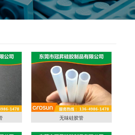
管
无味硅胶管