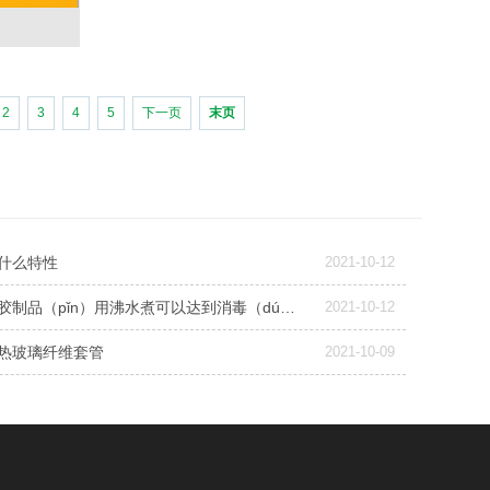
2
3
4
5
下一页
末页
什么特性
2021-10-12
液态硅胶制品（pǐn）用沸水煮可以达到消毒（dú）的效果吗？
2021-10-12
热玻璃纤维套管
2021-10-09