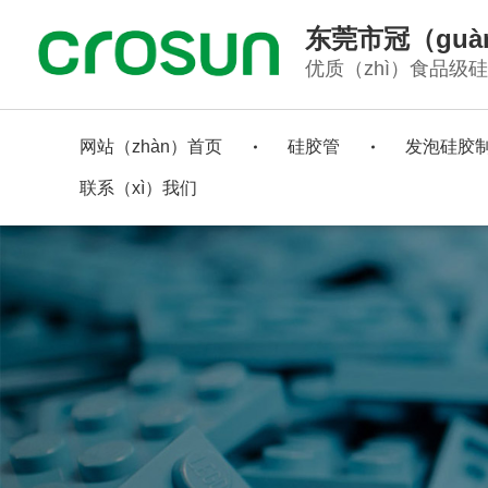
东莞市冠（gu
优质（zhì）食品级
网站（zhàn）首页
硅胶管
发泡硅胶
联系（xì）我们