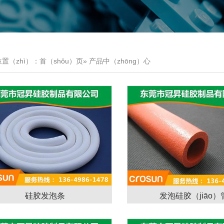
置（zhì）：
首（shǒu）页
»
产品中（zhōng）心
硅胶发泡条
发泡硅胶（jiāo）