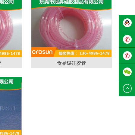
在线客
服（fú）
136-
管
食品级硅胶管
4986-
0769-
1478
821388