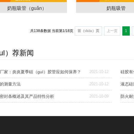
奶瓶吸管（guǎn）
奶瓶吸管
共138条数据
当前第1/18页
首（shǒu）页
上一页
1
uī）荐新闻
厂家：炎炎夏季硅（guī）胶管应如何保养？
2021-10-12
硅胶有
的测量方法
2021-10-12
密封条概述及其产品特性分析
2021-10-09
防火耐