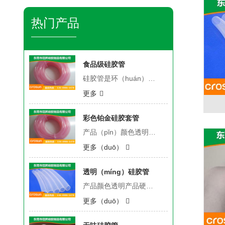
热门产品
食品级硅胶管
硅胶管是环（huán）保加成型硅胶管和（hé）硅胶异型材，比（bǐ）传统双（shuāng）二四硫化工艺的硅胶管（guǎn）和硅胶异型（xíng）材，具有透明度高、无味、不变（biàn）黄、不喷霜等优点，特（tè）别是解决了黑（hēi）色胶管喷霜、蓝色制品褪色的问题。并已（yǐ）通（tōng）过权威部门认证及国家（jiā）食品卫生标准的测试。产品适用于食品机械、医疗、咖啡壶（hú）、热（rè）水器、面包机、消毒柜、饮水机、开水壶、烫斗、电饭锅、油炸锅、果浆机、燃具等机械产品的配套。产品在国内同行业中处于领先地位，具有（yǒu）较高的知（zhī）名度，深受广大客
更多
彩色铂金硅胶套管
产品（pǐn）颜色透明产品硬度50-60度产品规格13#,14#,15#,16#,17#,18#,19#,24#,25#,35#,36#,73#,82#稳定（dìng）性（xìng）能符合（hé）食品药品（pǐn）检测标准，常温放置不变黄（huáng）、不喷霜，不吐（tǔ）白，不退色，久置（zhì）水中无水（shuǐ）垢，无异味，耐温-60-200度，耐（nài）弱酸碱（不同材料耐酸碱（jiǎn）强度不同），抗腐蚀，耐老化，抗撕裂性能良好，耐磨，高回（huí）弹性，可高温条件下用环氧乙烷消毒。适用泵头YZ1515/YZ25
更多（duō）
透明（míng）硅胶管
产品颜色透明产品硬度50-60度（dù）产（chǎn）品规格13#,14#,15#,16#,17#,18#,19#,24#,25#,35#,36#,73#,82#稳定性能符合食品药（yào）品检测标准，常温放置不变（biàn）黄、不（bú）喷霜，不吐白，不退色，久置水中无水垢，无异味，耐温（wēn）-60-200度，耐弱酸碱（不同材料（liào）耐酸碱强度不同），抗腐蚀，耐老化，抗撕裂性（xìng）能良（liáng）好，耐磨，高回弹性，可高温条件下用环氧乙（yǐ）烷消毒。适用泵头YZ1515/YZ25
更多（duō）