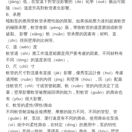
（jiàng）低，在室溫下對管沒影響的（de）化學（xué）藥品可能
隨（suí）溫度升高對軟管產生影響。
B、承壓
蠕動泵的應用受軟管承壓性能的限製。如果係統壓力達到超過軟管
的極限承壓，軟管會膨（péng）脹，導致軟管的過度磨損或軟管
破裂。 影響（xiǎng）軟（ruǎn）管承壓的因素有：材料、直
（zhí）徑與壁厚的比例等。
C、溫（wēn）度
軟管適（shì）應工作溫度範圍是用戶要考慮的因素。不同材料有
不同（tóng）的溫度表現（xiàn）。
D、尺（chǐ）寸
軟管的尺寸對流量有直接（jiē）影響，優秀泵設計會（huì）考慮
適用軟（ruǎn）管的內徑（jìng）和壁厚（hòu），匹（pǐ）配最
佳軟管尺（chǐ）寸或管號範圍。軟（ruǎn）管的內徑決定了流
量；壁厚影響軟管被壓縮回彈的能力，對軟管（guǎn）的壽命也
有（yǒu）很大影響。
E、軟管的柔性/彈性/壽命
不同軟管耐滾輪反複擠壓、摩擦的能力不同。不同的管型、管
（guǎn）材、泵頭、運行速度有不同的壽命。使用壽命在泵係
（xì）統中叫柔性壽命，在特定（dìng）的應用中，泵的特性
（xìng）是很一致的。選擇長（zhǎng）壽命、厚（hòu）壁管，