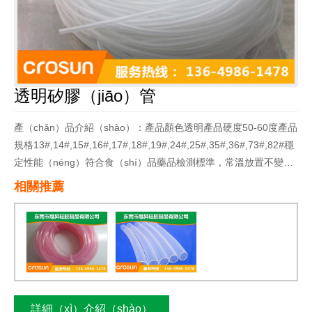
透明矽膠（jiāo）管
產（chǎn）品介紹（shào）：
產品顏色透明產品硬度50-60度產品
規格13#,14#,15#,16#,17#,18#,19#,24#,25#,35#,36#,73#,82#穩
定性能（néng）符合食（shí）品藥品檢測標準，常溫放置不變
黃、不噴霜，不吐白，不退色，久（jiǔ）置水中無水垢（gòu），
相關推薦
無異味，耐溫-60-200度，耐弱酸堿（不同材（cái）料耐酸堿強度
不（bú）同），抗（kàng）腐蝕（shí），耐老化，抗撕裂（liè）
性能良好，耐磨（mó），高回（huí）彈性，可高（gāo）溫條件
下用環氧（yǎng）乙烷消毒。適用泵頭YZ1515/YZ25
詳細（xì）介紹（shào）