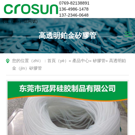
0769-82138891
136-4986-1478
137-2346-0648
(微（wēi）信同號)
高透明鉑金矽膠管
您的位置（zhì）：
首頁（yè）
»
產品中心
»
矽膠管
»
高透明鉑
金（jīn）矽膠管