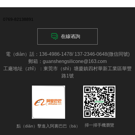
0769-82138891
在線谘詢
電（diàn）話：136-4986-1478/ 137-2346-0648(微信同號)
郵箱：guanshengsilicone@163.com
工廠地址（zhǐ）：東莞市（shì）塘廈鎮四村華新工業區華豐
路1號
掃一掃手機瀏覽
點（diǎn）擊進入阿裏巴巴（bā）