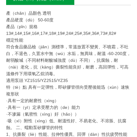
產（chǎn）品顏色 透明
產品硬度（dù） 50-60度
產品（pǐn）規格
13#,14#,15#,16#,17#,18#,19#,24#,25#,35#,36#,73#,82#
穩定性能
符合食品藥品檢（jiǎn）測標準，常溫放置不變黃、不噴霜，不吐
白，不退色，久置水中無（wú）水垢，無異味，耐溫 -60-200度，
耐弱酸堿（不同材料耐酸堿強度（dù）不同），抗腐蝕，耐
（nài）老化，抗（kàng）撕裂性能良好，耐磨，高回彈性，可高
溫條件下用環氧乙烷消毒。
適用泵頭 YZ1515/YZ2515/YZ35
特（tè）點 具有一定彈性，即矽膠管徑向受壓後能迅（xùn）速恢
複形狀
·具有一定的耐磨性（xìng）
·具有一（yī）定承受壓力的（de）能力
·不滲漏（氣密性（xìng）好（hǎo））
·吸（xī）附性（xìng）低、耐溫性好、不易老化、不溶脹、抗腐
蝕。 二、蠕動泵矽膠管的特性
1、抗撕裂（liè）性能、拉伸性優異、回彈（dàn）性抗疲勞性能