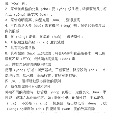
優（yōu）異；
2、泵管按嚴格的公差（chà）要（yào）求生產，確保泵管尺寸符
合工（gōng）藝要求（qiú）；
3、泵管透明度高，內壁光滑（huá），潔淨度高；
4、可以輸送大多（duō）數有機溶（róng）劑，耐受30%濃度以
內的酸堿；
5、抗（kàng）老化、抗氧化（huà）、低透氣性；
6、可以輸送較高粘（zhān）度的液體；
7、具有高介電常數；
8、具有醫療（liáo）三類認證，符合GMP和食品級要求，可以用
環氧乙烷（ETO）或滅菌鍋高溫消（xiāo）毒
三、蠕動泵矽膠管的應用領域
應用（yòng）領域：製藥器械、工程泵體、醫療設備（bèi）、水
處理設備、飲水機、食品行業，實驗室器材等。
四（sì）、選擇蠕動泵矽膠管的原則
A、抗化學腐蝕性/化學相容性
傳輸不同的流體時，軟管應（yīng）表現出一定優良化（huà）學
性能，即稱之為化學相容。如：吸附性低、耐溫性好、不易老化
（huà）、不溶脹（zhàng）、抗腐蝕、析出物低等（děng），抗
（kàng）化學腐蝕（shí）性能隨溫（wēn）度的升高而降