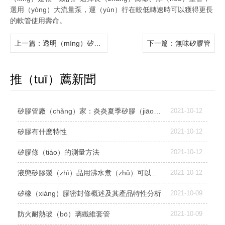
選用（yòng）大流量泵，運（yùn）行在較低轉速時可以獲得更長
的軟管使用壽命。
上一篇
：透明（míng）矽膠管
下一篇
：無味矽膠管
推（tuī）薦新聞
矽膠管廠（chǎng）家：炎炎夏季矽膠（jiāo）管應如（rú）何保養？
2021-10-12
矽膠有什麽特性
2021-10-12
矽膠條（tiáo）的測量方法
2021-10-12
液態矽膠製（zhì）品用沸水煮（zhǔ）可以達到消毒的效果嗎？
2021-10-12
矽橡（xiàng）膠密封條概述及其產品特性分析
2021-10-09
防火耐熱玻（bō）璃纖維套管
2021-10-09