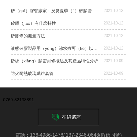
矽（guī）膠管廠家：炎炎夏季（jì）矽膠管應如（rú）何保養？
2021-10-12
矽膠（jiāo）有什麽特性
2021-10-12
矽膠條的測量方法
2021-10-12
液態矽膠製品用（yòng）沸水煮可（kě）以達到消毒的效果嗎？
2021-10-12
矽橡（xiàng）膠密封條概述及其產品特性分析
2021-10-09
防火耐熱玻璃纖維套管
2021-10-09
0769-82138891
在線谘詢
電話：136-4986-1478/ 137-2346-0648(微信同號)