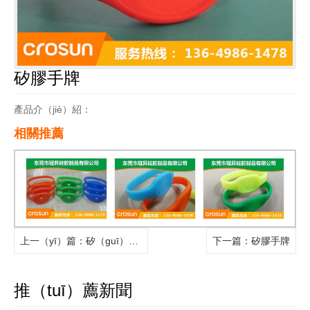
矽膠手牌
產品介（jiè）紹：
相關推薦
上一（yī）篇
：矽（guī）膠手牌
下一篇
：矽膠手牌
推（tuī）薦新聞