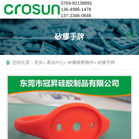
0769-82138891
136-4986-1478
137-2346-0648
(微信同號)
矽膠手牌
您的位置：
首頁
»
產品中心
»
矽膠模壓雜件
»
矽膠手牌